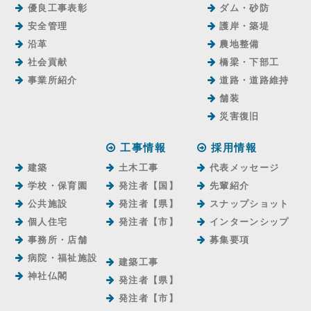
優良工事表彰
ダム・砂防
安全管理
護岸・築堤
沿革
農地整備
社会貢献
橋梁・下部工
事業所紹介
道路・道路維持
舗装
災害復旧
工事情報
採用情報
建築
土木工事
代表メッセージ
学校・保育園
発注者【国】
先輩紹介
公共施設
発注者【県】
スナップショット
個人住宅
発注者【市】
インターンシップ
事務所・店舗
募集要項
病院・福祉施設
建築工事
神社仏閣
発注者【県】
発注者【市】