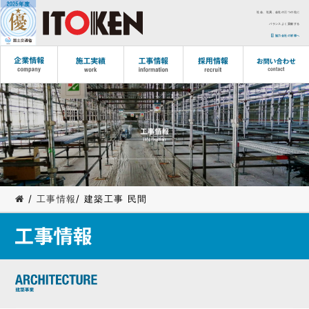
社会、社員、会社の三つの社に
バランスよく貢献する
協力会社の皆様へ
/
工事情報
/ 建築工事 ⺠間