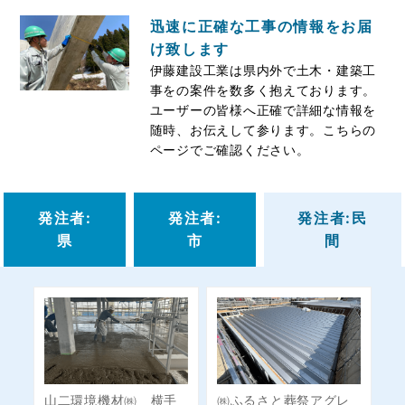
迅速に正確な工事の情報をお届
け致します
伊藤建設工業は県内外で土木・建築工
事をの案件を数多く抱えております。
ユーザーの皆様へ正確で詳細な情報を
随時、お伝えして参ります。こちらの
ページでご確認ください。
発注者:
発注者:
発注者:⺠
県
市
間
山二環境機材㈱ 横手
㈱ふるさと葬祭アグレ