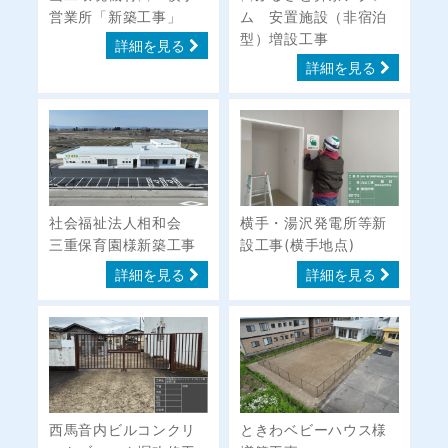
営業所「新築工事」
ム 安置施設（非宿泊
型）増設工事
詳細を見る
詳細を見る
社会福祉法人相和会
横手・湯沢発電所等新
三重保育園様新築工事
設工事(横手地点)
詳細を見る
詳細を見る
西馬音内ビルコンクリ
ときわベビーハウス様