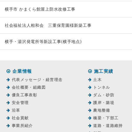
横手市 かまくら館屋上防水改修工事
社会福祉法人相和会 三重保育園様新築工事
横手・湯沢発電所等新設工事(横手地点)
企業情報
施工実績
代表メッセージ・経営理念
土木
会社概要・組織図
トンネル
優良工事表彰
ダム・砂防
安全管理
護岸・築堤
沿革
農地整備
社会貢献
橋梁・下部工
事業所紹介
道路・道路維持