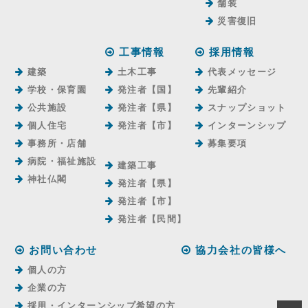
舗装
災害復旧
工事情報
採用情報
建築
土木工事
代表メッセージ
学校・保育園
発注者【国】
先輩紹介
公共施設
発注者【県】
スナップショット
個人住宅
発注者【市】
インターンシップ
事務所・店舗
募集要項
病院・福祉施設
建築工事
神社仏閣
発注者【県】
発注者【市】
発注者【⺠間】
お問い合わせ
協力会社の皆様へ
個人の方
企業の方
採用・インターンシップ希望の方