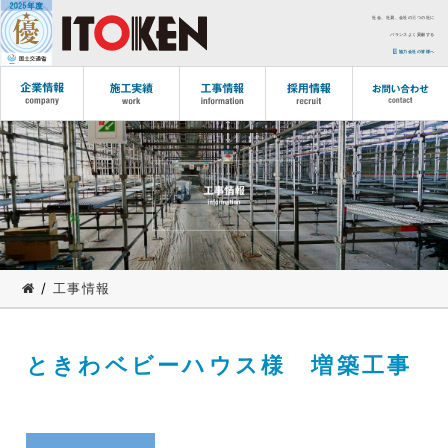
社会、社員、会社の三つの社に
バランスよく貢献する
協力会社の皆様へ
/
工事情報
ときわベビーハウス様 増築工事