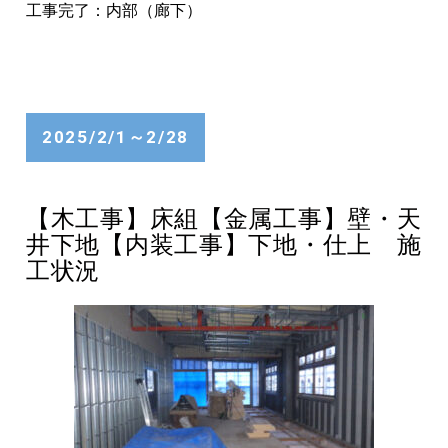
工事完了：内部（廊下）
2025/2/1～2/28
【木工事】床組【金属工事】壁・天
井下地【内装工事】下地・仕上 施
工状況