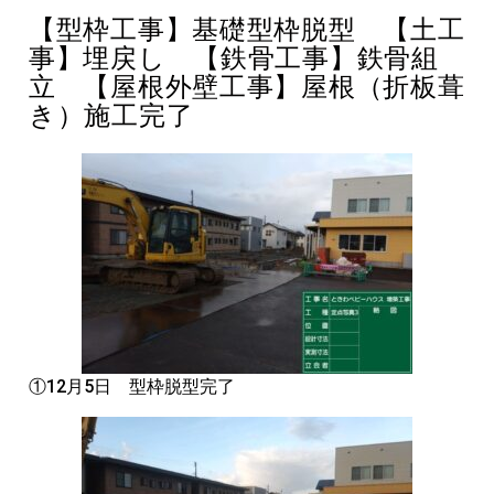
【型枠工事】基礎型枠脱型 【土工
事】埋戻し 【鉄骨工事】鉄骨組
立 【屋根外壁工事】屋根（折板葺
き）施工完了
①12月5日 型枠脱型完了