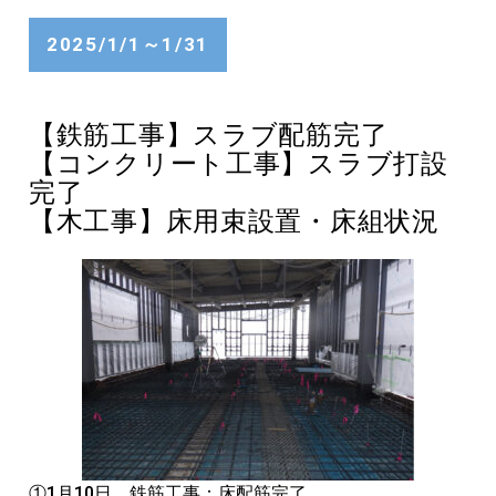
2025/1/1～1/31
【鉄筋工事】スラブ配筋完了
【コンクリート工事】スラブ打設
完了
【木工事】床用束設置・床組状況
①1月10日 鉄筋工事：床配筋完了