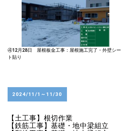
④12月28日 屋根板金工事：屋根施工完了・外壁シー
ト貼り
2024/11/1～11/30
【土工事】根切作業
【鉄筋工事】基礎・地中梁組立