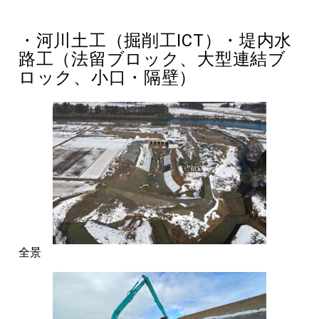
・河川土工（掘削工ICT）・堤内水
路工（法留ブロック、大型連結ブ
ロック、小口・隔壁）
全景