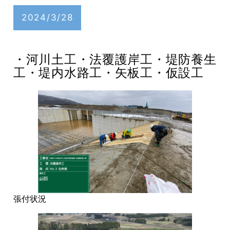
2024/3/28
・河川土工・法覆護岸工・堤防養生
工・堤内水路工・矢板工・仮設工
張付状況