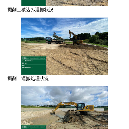
掘削土積込み運搬状況
掘削土運搬処理状況