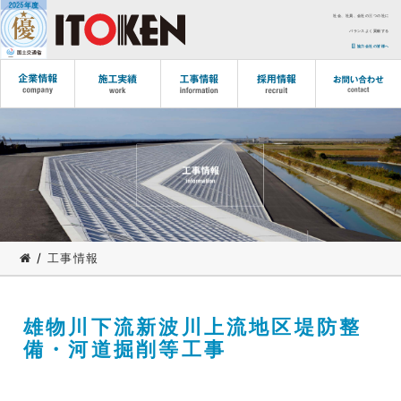
社会、社員、会社の三つの社に
バランスよく貢献する
協力会社の皆様へ
/
工事情報
雄物川下流新波川上流地区堤防整
備・河道掘削等工事