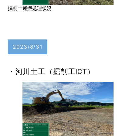
掘削土運搬処理状況
2023/8/31
・河川土工（掘削工ICT）