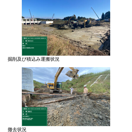
掘削及び積込み運搬状況
撤去状況