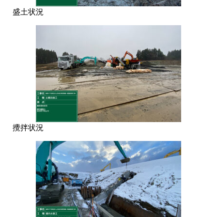
盛土状況
攪拌状況