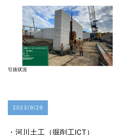
引抜状況
2023/9/29
・河川土工（掘削工ICT）