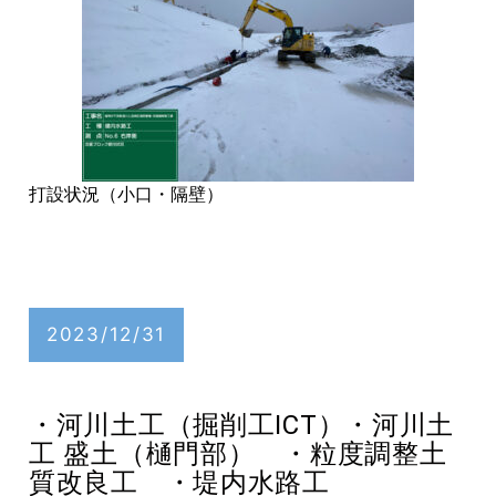
打設状況（小口・隔壁）
2023/12/31
・河川土工（掘削工ICT）・河川土
工 盛土（樋門部） ・粒度調整土
質改良工 ・堤内水路工