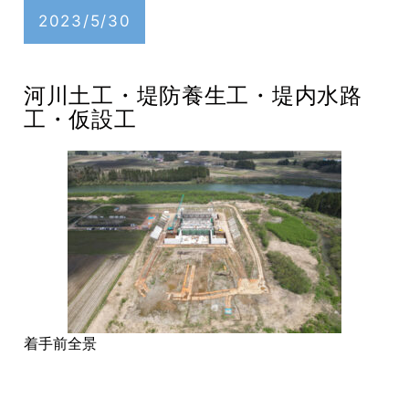
2023/5/30
河川土工・堤防養生工・堤内水路
工・仮設工
着手前全景