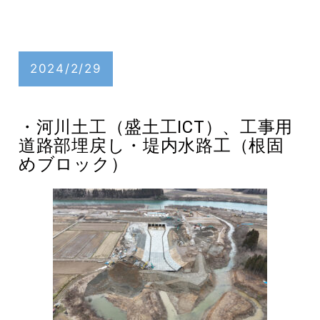
2024/2/29
・河川土工（盛土工ICT）、工事用
道路部埋戻し・堤内水路工（根固
めブロック）