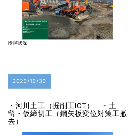
攪拌状況
2023/10/30
・河川土工（掘削工ICT） ・土
留・仮締切工（鋼矢板変位対策工撤
去）