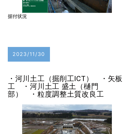
据付状況
2023/11/30
・河川土工（掘削工ICT） ・矢板
工 ・河川土工 盛土（樋門
部） ・粒度調整土質改良工