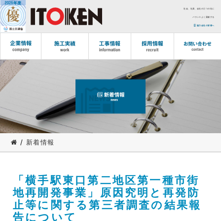
社会、社員、会社の三つの社に
バランスよく貢献する
協力会社の皆様へ
/
新着情報
「横手駅東口第二地区第一種市街
地再開発事業」原因究明と再発防
止等に関する第三者調査の結果報
告について