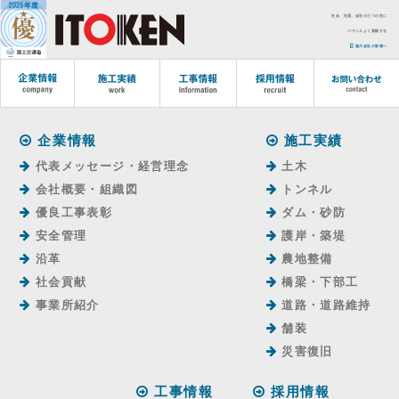
社会、社員、会社の三つの社に
バランスよく貢献する
協力会社の皆様へ
企業情報
施工実績
代表メッセージ・経営理念
土木
会社概要・組織図
トンネル
優良工事表彰
ダム・砂防
安全管理
護岸・築堤
沿革
農地整備
社会貢献
橋梁・下部工
事業所紹介
道路・道路維持
舗装
災害復旧
工事情報
採用情報