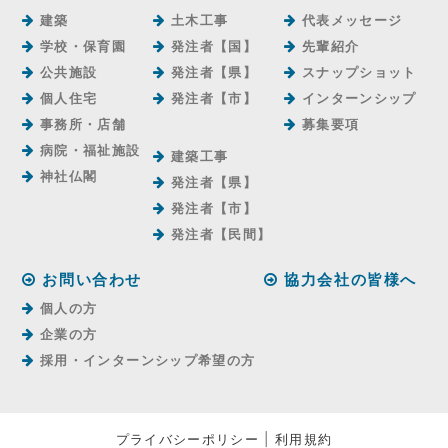
建築
土木工事
代表メッセージ
学校・保育園
発注者【国】
先輩紹介
公共施設
発注者【県】
スナップショット
個人住宅
発注者【市】
インターンシップ
事務所・店舗
募集要項
病院・福祉施設
建築工事
神社仏閣
発注者【県】
発注者【市】
発注者【⺠間】
お問い合わせ
協力会社の皆様へ
個人の方
企業の方
採用・インターンシップ希望の方
プライバシーポリシー
|
利用規約