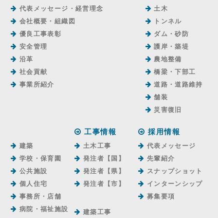
代表メッセージ・経営理念
土木
会社概要・組織図
トンネル
優良工事表彰
ダム・砂防
安全管理
護岸・築堤
沿革
農地整備
社会貢献
橋梁・下部工
事業所紹介
道路・道路維持
舗装
災害復旧
工事情報
採用情報
建築
土木工事
代表メッセージ
学校・保育園
発注者【国】
先輩紹介
公共施設
発注者【県】
スナップショット
個人住宅
発注者【市】
インターンシップ
事務所・店舗
募集要項
病院・福祉施設
建築工事