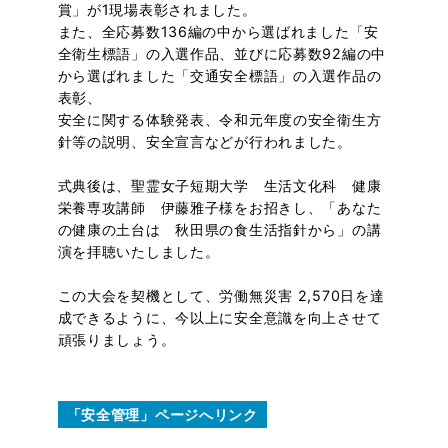
賞」が1現場表彰されました。
また、全応募数136編の中から選ばれました「安
全衛生標語」の入選作品、並びに応募数92編の中
から選ばれました「交通安全標語」の入選作品の
表彰、
安全に関する体験発表、令和元年度の安全衛生方
針等の説明、安全宣言などが行われました。
式典後は、聖霊女子短期大学 生活文化科 健康
栄養専攻講師 伊藤雅子様をお招きし、「あなた
の健康の土台は 秋田県の食生活指針から」の講
演を拝聴いたしました。
この大会を契機として、労働無災害 2,570日を達
成できるように、今以上に安全意識を向上させて
頑張りましょう。
「安全管理」ページへリンク