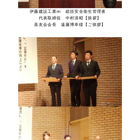
伊藤建設工業㈱ 総括安全衛生管理者
代表取締役 中村清昭【挨拶】
喜友会会長 遠藤博幸様【ご挨拶】