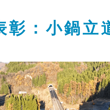
表彰：小鍋立
】