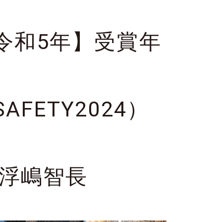
令和5年】受賞年
ETY2024）
：浮嶋智長