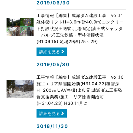
2019/06/30
工事情報【編集】成瀬ダム建設工事 vol.11
躯体⑫リフトH=3.6m(計40.9m)コンクリー
ト打設状況圧送管:足場固定(油圧式シャッタ
ーバルブ)工法鉄筋・型枠清掃状況
(R1.06.15) 足場29段(25～29)
詳細を見る
2019/05/30
工事情報【編集】成瀬ダム建設工事 vol.10
施工エリア除雪開始前(H31.04.23)積雪深
H=200㎝ UAV空撮(出典元:成瀬ダム工事監
督支援業務)施工エリア除雪開始前
(H31.04.23) H30.11月に
詳細を見る
2018/11/30