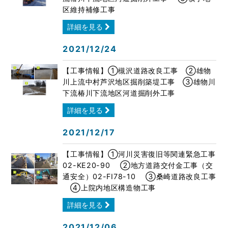
区維持補修工事
詳細を見る
2021/12/24
【工事情報】①槻沢道路改良工事 ②雄物
川上流中村芦沢地区掘削築堤工事 ➂雄物川
下流椿川下流地区河道掘削外工事
詳細を見る
2021/12/17
【工事情報】①河川災害復旧等関連緊急工事
02-KE20-90 ②地方道路交付金工事（交
通安全）02-FI78-10 ➂桑崎道路改良工事
④上院内地区構造物工事
詳細を見る
2021/12/06