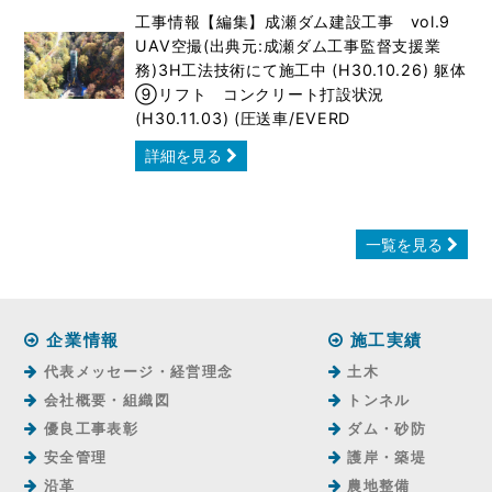
工事情報【編集】成瀬ダム建設工事 vol.9
UAV空撮(出典元:成瀬ダム工事監督支援業
務)3H工法技術にて施工中 (H30.10.26) 躯体
⑨リフト コンクリート打設状況
(H30.11.03) (圧送車/EVERD
詳細を見る
一覧を見る
企業情報
施工実績
代表メッセージ・経営理念
土木
会社概要・組織図
トンネル
優良工事表彰
ダム・砂防
安全管理
護岸・築堤
沿革
農地整備