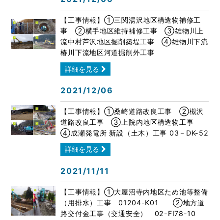
【工事情報】①三関湯沢地区構造物補修工
事 ②横手地区維持補修工事 ➂雄物川上
流中村芦沢地区掘削築堤工事 ④雄物川下流
椿川下流地区河道掘削外工事
詳細を見る
2021/12/06
【工事情報】①桑崎道路改良工事 ②槻沢
道路改良工事 ③上院内地区構造物工事
④成瀬発電所 新設（土木）工事 03－DK-52
詳細を見る
2021/11/11
【工事情報】①大屋沼寺内地区ため池等整備
（用排水）工事 01204-K01 ②地方道
路交付金工事（交通安全） 02-FI78-10