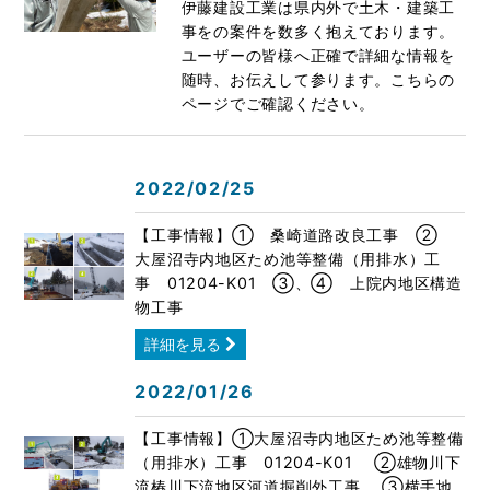
伊藤建設工業は県内外で土木・建築工
事をの案件を数多く抱えております。
ユーザーの皆様へ正確で詳細な情報を
随時、お伝えして参ります。こちらの
ページでご確認ください。
2022/02/25
【工事情報】① 桑崎道路改良工事 ②
大屋沼寺内地区ため池等整備（用排水）工
事 01204-K01 ➂、④ 上院内地区構造
物工事
詳細を見る
2022/01/26
【工事情報】①大屋沼寺内地区ため池等整備
（用排水）工事 01204-K01 ②雄物川下
流椿川下流地区河道掘削外工事 ➂横手地