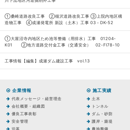
川下流地区河道掘削外工事
①桑崎道路改良工事 ②槻沢道路改良工事 ③上院内地区構
造物工事 ④成瀬発電所 新設（土木）工事 03－DK-52
①大屋沼寺内地区ため池等整備（用排水）工事 01204-
K01 ②地方道路交付金工事（交通安全） 02-FI78-10
工事情報【編集】成瀬ダム建設工事 vol.13
企業情報
施工実績
代表メッセージ・経営理念
土木
会社概要・組織図
トンネル
優良工事表彰
ダム・砂防
安全管理
護岸・築堤
沿革
農地整備