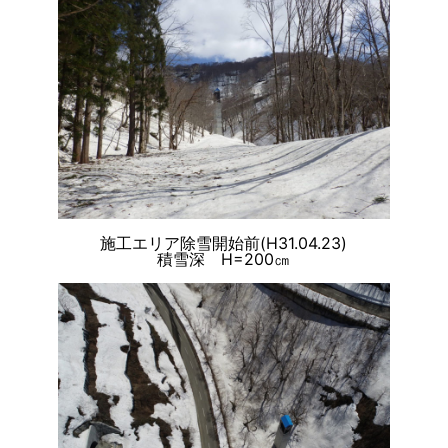
施工エリア除雪開始前(H31.04.23)
積雪深 H=200㎝