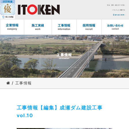
社会、社員、会社の三つの社に
バランスよく貢献する
協力会社の皆様へ
/
工事情報
工事情報【編集】成瀬ダム建設工事
vol.10