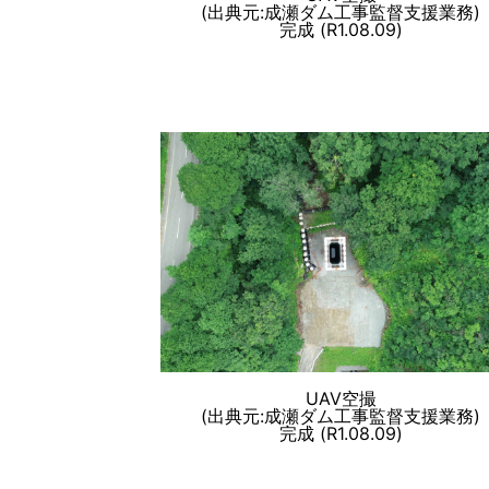
(出典元:成瀬ダム工事監督支援業務)
完成 (R1.08.09)
UAV空撮
(出典元:成瀬ダム工事監督支援業務)
完成 (R1.08.09)