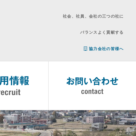
社会、社員、会社の三つの社に
バランスよく貢献する
協力会社の皆様へ