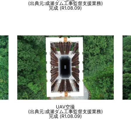
(出典元:成瀬ダム工事監督支援業務)
完成 (R1.08.09)
UAV空撮
(出典元:成瀬ダム工事監督支援業務)
完成 (R1.08.09)