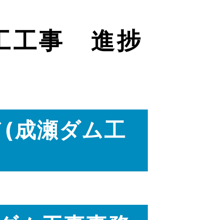
工工事 進捗
(成瀬ダム工