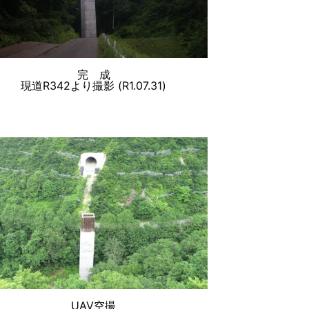
完 成
現道R342より撮影 (R1.07.31)
UAV空撮