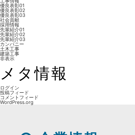
工事情報
優良表彰01
優良表彰02
優良表彰03
社会貢献
採用情報
先輩紹介01
先輩紹介02
先輩紹介03
カンパニー
土木工事
建築工事
非表示
メタ情報
ログイン
投稿フィード
コメントフィード
WordPress.org