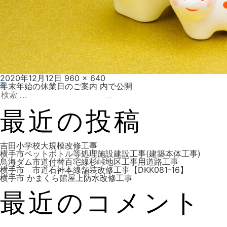
投
フ
2020年12月12日
960 × 640
稿
ル
年末年始の休業日のご案内
内で公開
投
日:
検
サ
索:
イ
検
ズ
索
最近の投稿
稿
吉田小学校大規模改修工事
横手市ペットボトル等処理施設建設工事(建築本体工事)
鳥海ダム市道付替百宅線杉峠地区工事用道路工事
横手市 市道石神本線舗装改修工事【DKK081-16】
ナ
横手市 かまくら館屋上防水改修工事
最近のコメント
ビ