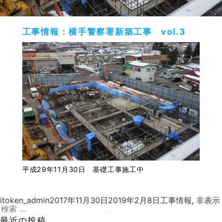
工事情報：横手警察署新築工事 vol.3
平成29年11月30日 基礎工事施工中
投
投
カ
itoken_admin
2017年11月30日
2019年2月8日
工事情報
,
非表示
稿
検
稿
テ
者
索:
日:
検
ゴ
最近の投稿