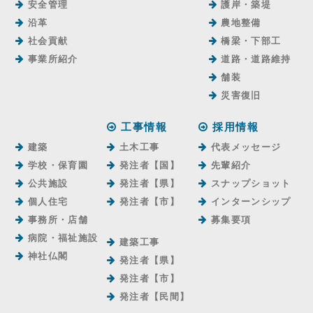
安全管理
護岸・築堤
沿革
農地整備
社会貢献
橋梁・下部工
事業所紹介
道路・道路維持
舗装
災害復旧
工事情報
採用情報
建築
土木工事
代表メッセージ
学校・保育園
発注者【国】
先輩紹介
公共施設
発注者【県】
スナップショット
個人住宅
発注者【市】
インターンシップ
事務所・店舗
募集要項
病院・福祉施設
建築工事
神社仏閣
発注者【県】
発注者【市】
発注者【⺠間】