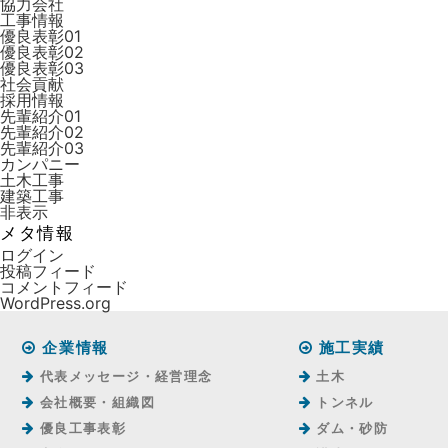
協力会社
工事情報
優良表彰01
優良表彰02
優良表彰03
社会貢献
採用情報
先輩紹介01
先輩紹介02
先輩紹介03
カンパニー
土木工事
建築工事
非表示
メタ情報
ログイン
投稿フィード
コメントフィード
WordPress.org
企業情報
施工実績
代表メッセージ・経営理念
土木
会社概要・組織図
トンネル
優良工事表彰
ダム・砂防