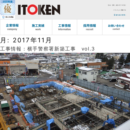
社会、社員、会社の三つの社に
バランスよく貢献する
協力会社の皆様へ
月:
2017年11月
工事情報：横手警察署新築工事 vol.3