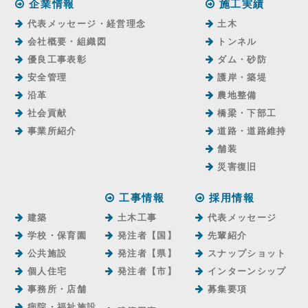
企業情報
施工実績
代表メッセージ・経営理念
土木
会社概要・組織図
トンネル
優良工事表彰
ダム・砂防
安全管理
護岸・築堤
沿革
農地整備
社会貢献
橋梁・下部工
事業所紹介
道路・道路維持
舗装
災害復旧
工事情報
採用情報
建築
土木工事
代表メッセージ
学校・保育園
発注者【国】
先輩紹介
公共施設
発注者【県】
スナップショット
個人住宅
発注者【市】
インターンシップ
事務所・店舗
募集要項
病院・福祉施設