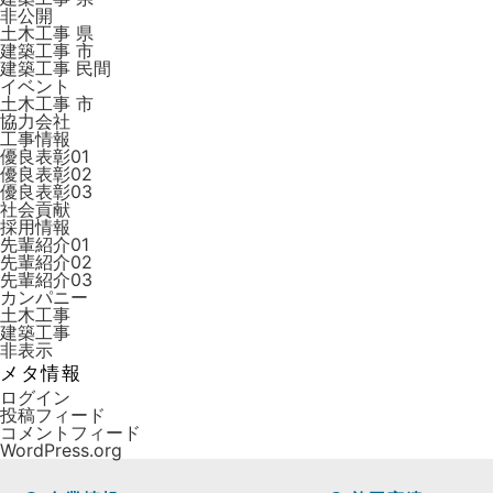
非公開
土木工事 県
建築工事 市
建築工事 ⺠間
イベント
土木工事 市
協力会社
工事情報
優良表彰01
優良表彰02
優良表彰03
社会貢献
採用情報
先輩紹介01
先輩紹介02
先輩紹介03
カンパニー
土木工事
建築工事
非表示
メタ情報
ログイン
投稿フィード
コメントフィード
WordPress.org