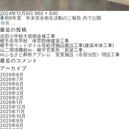
投
フ
2024年12月9日
960 × 640
稿
ル
令和6年度 年末安全衛生活動のご報告
内で公開
投
日:
検
サ
稿
索:
イ
検
最近の投稿
ズ
索
ナ
吉田小学校大規模改修工事
横手高等学校 体育館棟建築工事
ビ
横手市ペットボトル等処理施設建設工事(建築本体工事)
山二環境機材㈱ 横手営業所「新築工事」
ゲ
㈱ふるさと葬祭アグレム 安置施設（非宿泊型）増設工事
ー
最近のコメント
シ
アーカイブ
ョ
2026年8月
2026年7月
ン
2026年6月
2026年4月
2026年3月
2026年2月
2026年1月
2025年12月
2025年11月
2025年10月
2025年9月
2025年8月