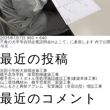
投
フ
2025年1月7日
960 × 640
稿
ル
「春の大卒等合同企業説明会inよこて」に参加します
内で公
投
日:
検
サ
索:
イ
検
ズ
索
最近の投稿
稿
吉田小学校大規模改修工事
横手高等学校 体育館棟建築工事
横手市ペットボトル等処理施設建設工事(建築本体工事)
山二環境機材㈱ 横手営業所「新築工事」
ナ
㈱ふるさと葬祭アグレム 安置施設（非宿泊型）増設工事
最近のコメント
ビ