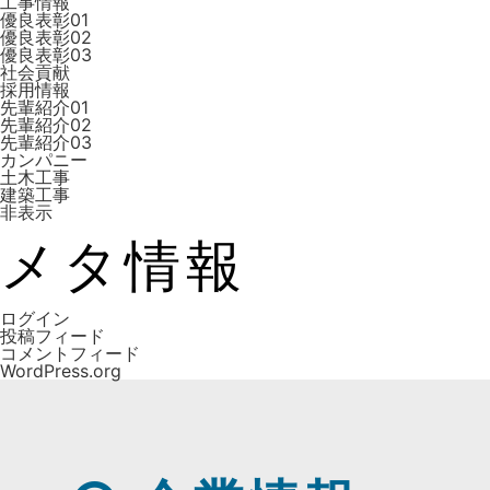
工事情報
優良表彰01
優良表彰02
優良表彰03
社会貢献
採用情報
先輩紹介01
先輩紹介02
先輩紹介03
カンパニー
土木工事
建築工事
非表示
メタ情報
ログイン
投稿フィード
コメントフィード
WordPress.org