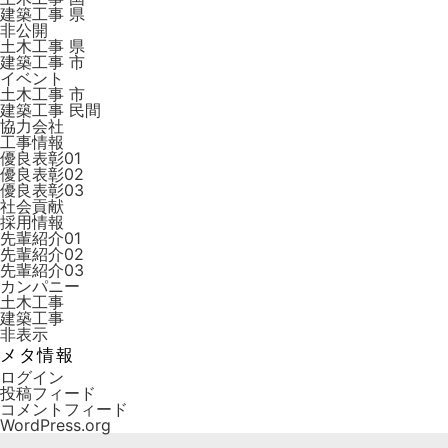
建築工事 県
非公開
土木工事 県
建築工事 市
イベント
土木工事 市
建築工事 ⺠間
協力会社
工事情報
優良表彰01
優良表彰02
優良表彰03
社会貢献
採用情報
先輩紹介01
先輩紹介02
先輩紹介03
カンパニー
土木工事
建築工事
非表示
メタ情報
ログイン
投稿フィード
コメントフィード
WordPress.org