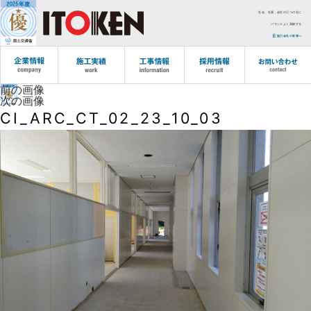
社会、社員、会社の三つの社に
バランスよく貢献する
協力会社の皆様へ
前の画像
次の画像
CI_ARC_CT_02_23_10_03