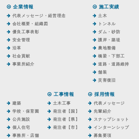
企業情報
施工実績
代表メッセージ・経営理念
土木
会社概要・組織図
トンネル
優良工事表彰
ダム・砂防
安全管理
護岸・築堤
沿革
農地整備
社会貢献
橋梁・下部工
事業所紹介
道路・道路維持
舗装
災害復旧
工事情報
採用情報
建築
土木工事
代表メッセージ
学校・保育園
発注者【国】
先輩紹介
公共施設
発注者【県】
スナップショット
個人住宅
発注者【市】
インターンシップ
事務所・店舗
募集要項