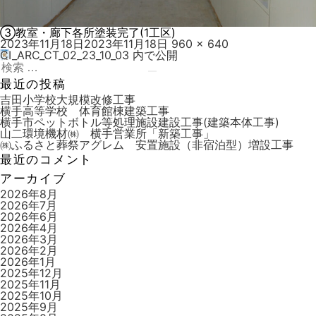
③教室・廊下各所塗装完了(1工区)
投
フ
2023年11月18日
2023年11月18日
960 × 640
稿
ル
CI_ARC_CT_02_23_10_03
内で公開
投
日:
検
サ
稿
索:
検
イ
最近の投稿
索
ズ
ナ
吉田小学校大規模改修工事
横手高等学校 体育館棟建築工事
ビ
横手市ペットボトル等処理施設建設工事(建築本体工事)
山二環境機材㈱ 横手営業所「新築工事」
ゲ
㈱ふるさと葬祭アグレム 安置施設（非宿泊型）増設工事
ー
最近のコメント
シ
アーカイブ
ョ
2026年8月
2026年7月
ン
2026年6月
2026年4月
2026年3月
2026年2月
2026年1月
2025年12月
2025年11月
2025年10月
2025年9月