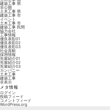
建築工事 県
非公開
土木工事 県
建築工事 市
イベント
土木工事 市
建築工事 ⺠間
協力会社
工事情報
優良表彰01
優良表彰02
優良表彰03
社会貢献
採用情報
先輩紹介01
先輩紹介02
先輩紹介03
カンパニー
土木工事
建築工事
非表示
メタ情報
ログイン
投稿フィード
コメントフィード
WordPress.org