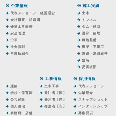
企業情報
施工実績
代表メッセージ・経営理念
土木
会社概要・組織図
トンネル
優良工事表彰
ダム・砂防
安全管理
護岸・築堤
沿革
農地整備
社会貢献
橋梁・下部工
事業所紹介
道路・道路維持
舗装
災害復旧
工事情報
採用情報
建築
土木工事
代表メッセージ
学校・保育園
発注者【国】
先輩紹介
公共施設
発注者【県】
スナップショット
個人住宅
発注者【市】
インターンシップ
事務所・店舗
募集要項