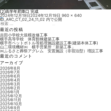
②高学年昇降口 完成
投
フ
2024年12月19日
2024年12月19日
960 × 640
稿
ル
CI_ARC_CT_02_24_11_02
内で公開
投
日:
検
サ
稿
索:
検
イ
最近の投稿
索
ズ
ナ
吉田小学校大規模改修工事
横手高等学校 体育館棟建築工事
ビ
横手市ペットボトル等処理施設建設工事(建築本体工事)
山二環境機材㈱ 横手営業所「新築工事」
ゲ
㈱ふるさと葬祭アグレム 安置施設（非宿泊型）増設工事
ー
最近のコメント
シ
アーカイブ
ョ
2026年8月
2026年7月
ン
2026年6月
2026年4月
2026年3月
2026年2月
2026年1月
2025年12月
2025年11月
2025年10月
2025年9月