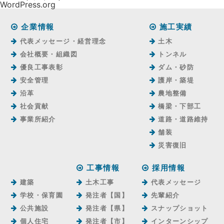
WordPress.org
企業情報
施工実績
代表メッセージ・経営理念
土木
会社概要・組織図
トンネル
優良工事表彰
ダム・砂防
安全管理
護岸・築堤
沿革
農地整備
社会貢献
橋梁・下部工
事業所紹介
道路・道路維持
舗装
災害復旧
工事情報
採用情報
建築
土木工事
代表メッセージ
学校・保育園
発注者【国】
先輩紹介
公共施設
発注者【県】
スナップショット
個人住宅
発注者【市】
インターンシップ