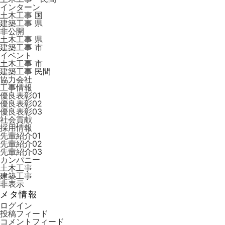
インターン
土木工事 国
建築工事 県
非公開
土木工事 県
建築工事 市
イベント
土木工事 市
建築工事 ⺠間
協力会社
工事情報
優良表彰01
優良表彰02
優良表彰03
社会貢献
採用情報
先輩紹介01
先輩紹介02
先輩紹介03
カンパニー
土木工事
建築工事
非表示
メタ情報
ログイン
投稿フィード
コメントフィード