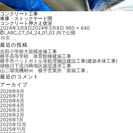
コンクリート工事
車庫・ストックヤード間
コンクリート押さえ状況
投
フ
2024年3月8日
2024年3月8日
960 × 640
稿
ル
CI_ARC_CT_04_24_01_02
内で公開
投
日:
検
サ
稿
索:
検
イ
最近の投稿
索
ズ
ナ
吉田小学校大規模改修工事
横手高等学校 体育館棟建築工事
ビ
横手市ペットボトル等処理施設建設工事(建築本体工事)
雄物川下流川崎地区築堤護岸工事
ゲ
山二環境機材㈱ 横手営業所「新築工事」
ー
最近のコメント
シ
アーカイブ
ョ
2026年8月
2026年7月
ン
2026年6月
2026年4月
2026年3月
2026年2月
2026年1月
2025年12月
2025年11月