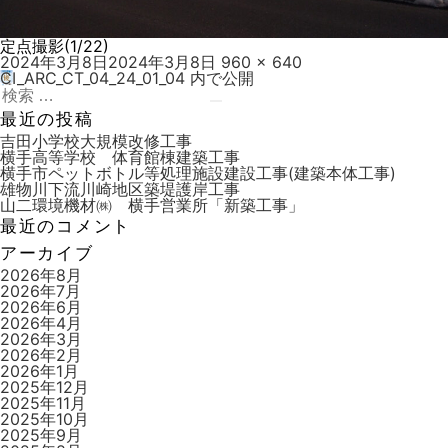
定点撮影(1/22)
投
フ
2024年3月8日
2024年3月8日
960 × 640
稿
ル
CI_ARC_CT_04_24_01_04
内で公開
投
日:
検
サ
稿
索:
検
イ
最近の投稿
索
ズ
ナ
吉田小学校大規模改修工事
横手高等学校 体育館棟建築工事
ビ
横手市ペットボトル等処理施設建設工事(建築本体工事)
雄物川下流川崎地区築堤護岸工事
ゲ
山二環境機材㈱ 横手営業所「新築工事」
ー
最近のコメント
シ
アーカイブ
ョ
2026年8月
2026年7月
ン
2026年6月
2026年4月
2026年3月
2026年2月
2026年1月
2025年12月
2025年11月
2025年10月
2025年9月