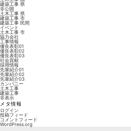
建築工事 県
非公開
土木工事 県
建築工事 市
建築工事 ⺠間
イベント
土木工事 市
協力会社
工事情報
優良表彰01
優良表彰02
優良表彰03
社会貢献
採用情報
先輩紹介01
先輩紹介02
先輩紹介03
カンパニー
土木工事
建築工事
非表示
メタ情報
ログイン
投稿フィード
コメントフィード
WordPress.org