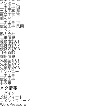
インターン
土木工事 国
土木工事 県
建築工事 市
非公開
土木工事 市
建築工事 ⺠間
イベント
協力会社
工事情報
優良表彰01
優良表彰02
優良表彰03
社会貢献
採用情報
先輩紹介01
先輩紹介02
先輩紹介03
カンパニー
土木工事
建築工事
非表示
メタ情報
ログイン
投稿フィード
コメントフィード
WordPress.org