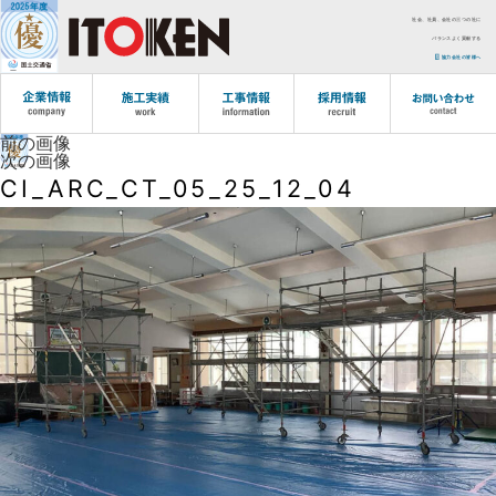
社会、社員、会社の三つの社に
バランスよく貢献する
協力会社の皆様へ
前の画像
次の画像
CI_ARC_CT_05_25_12_04