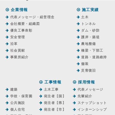
企業情報
施工実績
代表メッセージ・経営理念
土木
会社概要・組織図
トンネル
優良工事表彰
ダム・砂防
安全管理
護岸・築堤
沿革
農地整備
社会貢献
橋梁・下部工
事業所紹介
道路・道路維持
舗装
災害復旧
工事情報
採用情報
建築
土木工事
代表メッセージ
学校・保育園
発注者【国】
先輩紹介
公共施設
発注者【県】
スナップショット
個人住宅
発注者【市】
インターンシップ