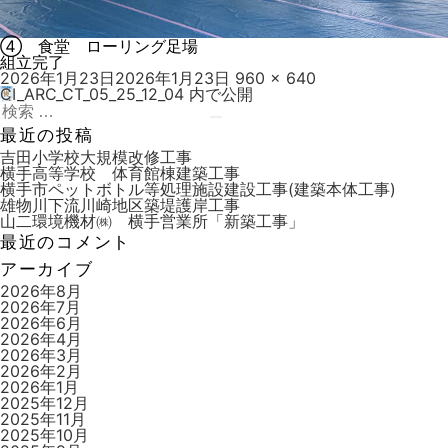
④ 食堂 ローリング足場
組立完了
投
フ
2026年1月23日
2026年1月23日
960 × 640
稿
ル
CI_ARC_CT_05_25_12_04
内で公開
投
日:
検
サ
稿
索:
検
イ
最近の投稿
索
ズ
ナ
吉田小学校大規模改修工事
横手高等学校 体育館棟建築工事
ビ
横手市ペットボトル等処理施設建設工事(建築本体工事)
雄物川下流川崎地区築堤護岸工事
ゲ
山二環境機材㈱ 横手営業所「新築工事」
ー
最近のコメント
シ
アーカイブ
ョ
2026年8月
2026年7月
ン
2026年6月
2026年4月
2026年3月
2026年2月
2026年1月
2025年12月
2025年11月
2025年10月