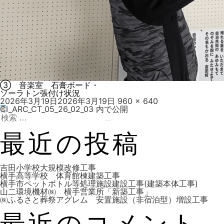
③ 音楽室 石膏ボード・
ソーラトン張付け状況
投
フ
2026年3月19日
2026年3月19日
960 × 640
稿
ル
CI_ARC_CT_05_26_02_03
内で公開
投
日:
検
サ
索:
検
イ
索
ズ
最近の投稿
稿
吉田小学校大規模改修工事
横手高等学校 体育館棟建築工事
横手市ペットボトル等処理施設建設工事(建築本体工事)
山二環境機材㈱ 横手営業所「新築工事」
ナ
㈱ふるさと葬祭アグレム 安置施設（非宿泊型）増設工事
最近のコメント