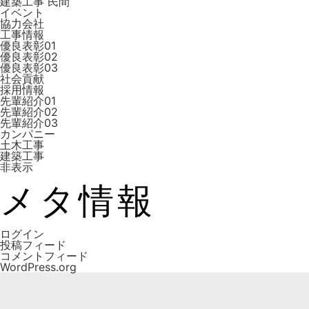
建築工事 ⺠間
イベント
協力会社
工事情報
優良表彰01
優良表彰02
優良表彰03
社会貢献
採用情報
先輩紹介01
先輩紹介02
先輩紹介03
カンパニー
土木工事
建築工事
非表示
メタ情報
ログイン
投稿フィード
コメントフィード
WordPress.org