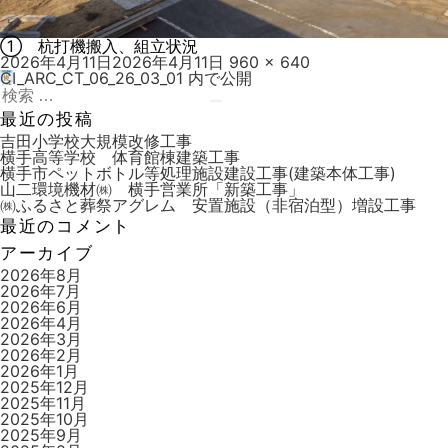
① 杭打機搬入、組立状況
投
フ
2026年4月11日
2026年4月11日
960 × 640
稿
ル
CI_ARC_CT_06_26_03_01
内で公開
投
日:
検
サ
稿
索:
検
イ
最近の投稿
索
ズ
ナ
吉田小学校大規模改修工事
横手高等学校 体育館棟建築工事
ビ
横手市ペットボトル等処理施設建設工事(建築本体工事)
山二環境機材㈱ 横手営業所「新築工事」
ゲ
㈱ふるさと葬祭アグレム 安置施設（非宿泊型）増設工事
ー
最近のコメント
シ
アーカイブ
ョ
2026年8月
2026年7月
ン
2026年6月
2026年4月
2026年3月
2026年2月
2026年1月
2025年12月
2025年11月
2025年10月
2025年9月