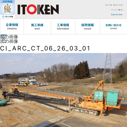
社会、社員、会社の三つの社に
バランスよく貢献する
協力会社の皆様へ
前の画像
次の画像
CI_ARC_CT_06_26_03_01