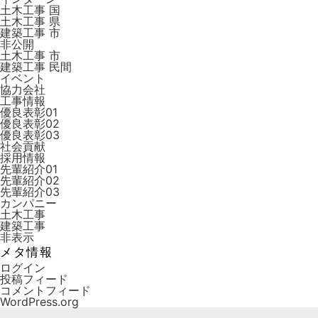
土木工事 国
土木工事 県
建築工事 市
非公開
土木工事 市
建築工事 ⺠間
イベント
協力会社
工事情報
優良表彰01
優良表彰02
優良表彰03
社会貢献
採用情報
先輩紹介01
先輩紹介02
先輩紹介03
カンパニー
土木工事
建築工事
非表示
メタ情報
ログイン
投稿フィード
コメントフィード
WordPress.org