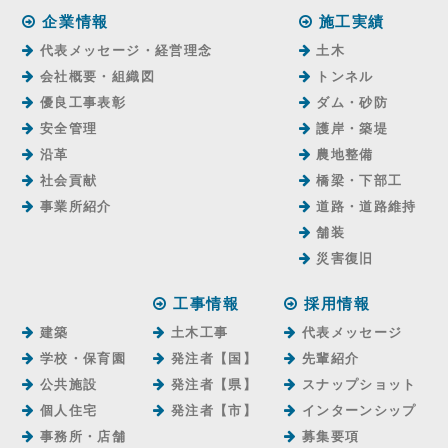
企業情報
施工実績
代表メッセージ・経営理念
土木
会社概要・組織図
トンネル
優良工事表彰
ダム・砂防
安全管理
護岸・築堤
沿革
農地整備
社会貢献
橋梁・下部工
事業所紹介
道路・道路維持
舗装
災害復旧
工事情報
採用情報
建築
土木工事
代表メッセージ
学校・保育園
発注者【国】
先輩紹介
公共施設
発注者【県】
スナップショット
個人住宅
発注者【市】
インターンシップ
事務所・店舗
募集要項