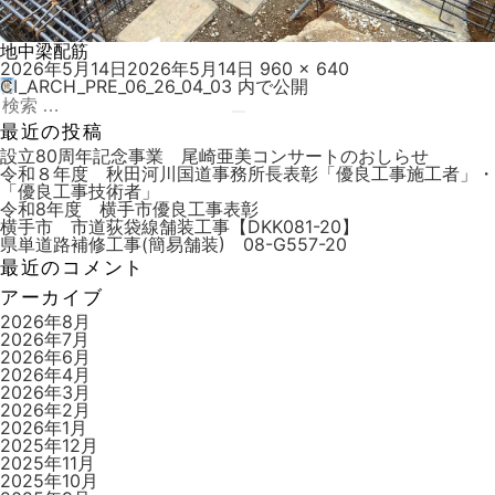
地中梁配筋
投
フ
2026年5月14日
2026年5月14日
960 × 640
稿
ル
CI_ARCH_PRE_06_26_04_03
内で公開
投
日:
検
サ
稿
索:
検
イ
最近の投稿
索
ズ
ナ
設立80周年記念事業 尾崎亜美コンサートのおしらせ
令和８年度 秋田河川国道事務所長表彰「優良工事施工者」・
ビ
「優良工事技術者」
令和8年度 横手市優良工事表彰
ゲ
横手市 市道荻袋線舗装工事【DKK081-20】
ー
県単道路補修工事(簡易舗装) 08-G557-20
最近のコメント
シ
アーカイブ
ョ
2026年8月
ン
2026年7月
2026年6月
2026年4月
2026年3月
2026年2月
2026年1月
2025年12月
2025年11月
2025年10月