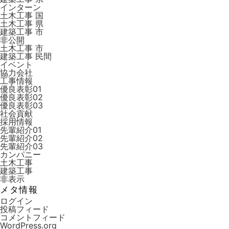
インターン
土木工事 国
土木工事 県
建築工事 市
非公開
土木工事 市
建築工事 ⺠間
イベント
協力会社
工事情報
優良表彰01
優良表彰02
優良表彰03
社会貢献
採用情報
先輩紹介01
先輩紹介02
先輩紹介03
カンパニー
土木工事
建築工事
非表示
メタ情報
ログイン
投稿フィード
コメントフィード
WordPress.org