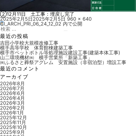
②12月11日 土工事：埋戻し完了
投
フ
2025年2月5日
2025年2月5日
960 × 640
稿
ル
CI_ARCH_PRI_06_24_12_02
内で公開
投
日:
検
サ
稿
索:
検
イ
最近の投稿
索
ズ
ナ
吉田小学校大規模改修工事
横手高等学校 体育館棟建築工事
ビ
横手市ペットボトル等処理施設建設工事(建築本体工事)
山二環境機材㈱ 横手営業所「新築工事」
ゲ
㈱ふるさと葬祭アグレム 安置施設（非宿泊型）増設工事
ー
最近のコメント
シ
アーカイブ
ョ
2026年8月
2026年7月
ン
2026年6月
2026年4月
2026年3月
2026年2月
2026年1月
2025年12月
2025年11月
2025年10月
2025年9月