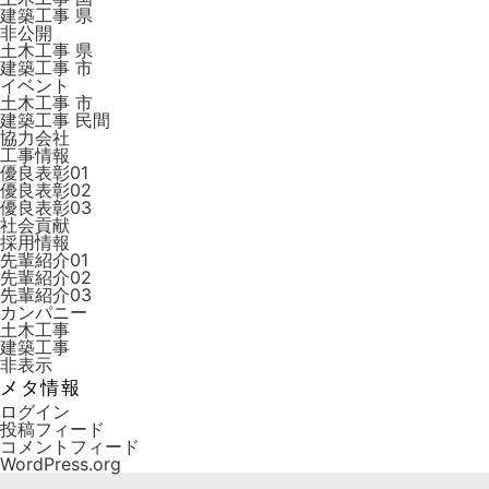
建築工事 県
非公開
土木工事 県
建築工事 市
イベント
土木工事 市
建築工事 ⺠間
協力会社
工事情報
優良表彰01
優良表彰02
優良表彰03
社会貢献
採用情報
先輩紹介01
先輩紹介02
先輩紹介03
カンパニー
土木工事
建築工事
非表示
メタ情報
ログイン
投稿フィード
コメントフィード
WordPress.org