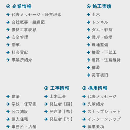
企業情報
施工実績
代表メッセージ・経営理念
土木
会社概要・組織図
トンネル
優良工事表彰
ダム・砂防
安全管理
護岸・築堤
沿革
農地整備
社会貢献
橋梁・下部工
事業所紹介
道路・道路維持
舗装
災害復旧
工事情報
採用情報
建築
土木工事
代表メッセージ
学校・保育園
発注者【国】
先輩紹介
公共施設
発注者【県】
スナップショット
個人住宅
発注者【市】
インターンシップ
事務所・店舗
募集要項