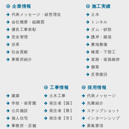
企業情報
施工実績
代表メッセージ・経営理念
土木
会社概要・組織図
トンネル
優良工事表彰
ダム・砂防
安全管理
護岸・築堤
沿革
農地整備
社会貢献
橋梁・下部工
事業所紹介
道路・道路維持
舗装
災害復旧
工事情報
採用情報
建築
土木工事
代表メッセージ
学校・保育園
発注者【国】
先輩紹介
公共施設
発注者【県】
スナップショット
個人住宅
発注者【市】
インターンシップ
事務所・店舗
募集要項