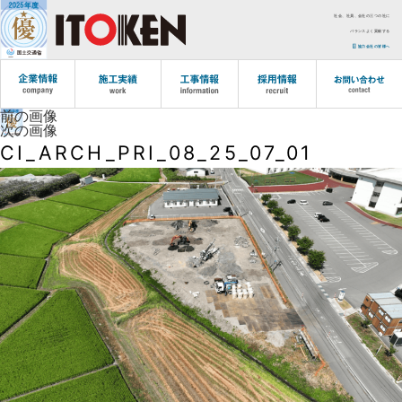
社会、社員、会社の三つの社に
バランスよく貢献する
協力会社の皆様へ
前の画像
次の画像
CI_ARCH_PRI_08_25_07_01