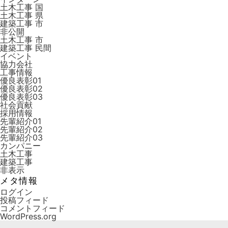
土木工事 国
土木工事 県
建築工事 市
非公開
土木工事 市
建築工事 ⺠間
イベント
協力会社
工事情報
優良表彰01
優良表彰02
優良表彰03
社会貢献
採用情報
先輩紹介01
先輩紹介02
先輩紹介03
カンパニー
土木工事
建築工事
非表示
メタ情報
ログイン
投稿フィード
コメントフィード
WordPress.org