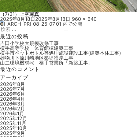
（7/31）上空写真
投
フ
2025年8月18日
2025年8月18日
960 × 640
稿
ル
CI_ARCH_PRI_08_25_07_01
内で公開
投
日:
検
サ
稿
索:
検
イ
最近の投稿
索
ズ
ナ
吉田小学校大規模改修工事
横手高等学校 体育館棟建築工事
ビ
横手市ペットボトル等処理施設建設工事(建築本体工事)
雄物川下流川崎地区築堤護岸工事
ゲ
山二環境機材㈱ 横手営業所「新築工事」
ー
最近のコメント
シ
アーカイブ
ョ
2026年8月
2026年7月
ン
2026年6月
2026年4月
2026年3月
2026年2月
2026年1月
2025年12月
2025年11月
2025年10月
2025年9月