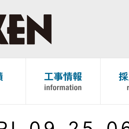
RI_09_25_0