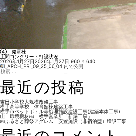
④ 発電棟
土間コンクリート打設状況
投
フ
2026年1月27日
2026年1月27日
960 × 640
稿
ル
CI_ARCH_PRI_09_25_06_04
内で公開
投
日:
検
サ
索:
検
イ
索
ズ
最近の投稿
稿
吉田小学校大規模改修工事
横手高等学校 体育館棟建築工事
横手市ペットボトル等処理施設建設工事(建築本体工事)
山二環境機材㈱ 横手営業所「新築工事」
ナ
㈱ふるさと葬祭アグレム 安置施設（非宿泊型）増設工事
最近のコメント