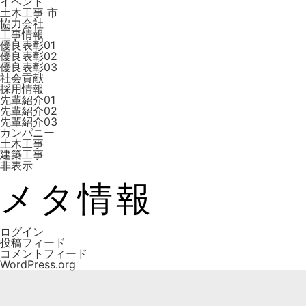
イベント
土木工事 市
協力会社
工事情報
優良表彰01
優良表彰02
優良表彰03
社会貢献
採用情報
先輩紹介01
先輩紹介02
先輩紹介03
カンパニー
土木工事
建築工事
非表示
メタ情報
ログイン
投稿フィード
コメントフィード
WordPress.org