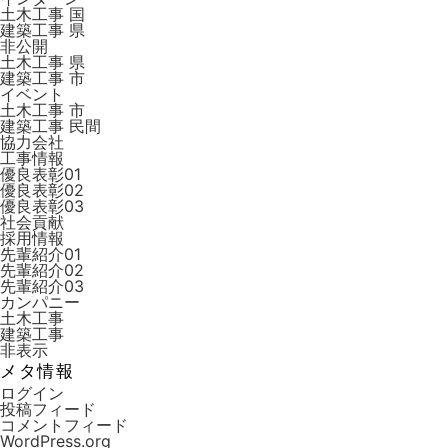
土木工事 国
建築工事 県
非公開
土木工事 県
建築工事 市
イベント
土木工事 市
建築工事 ⺠間
協力会社
工事情報
優良表彰01
優良表彰02
優良表彰03
社会貢献
採用情報
先輩紹介01
先輩紹介02
先輩紹介03
カンパニー
土木工事
建築工事
非表示
メタ情報
ログイン
投稿フィード
コメントフィード
WordPress.org