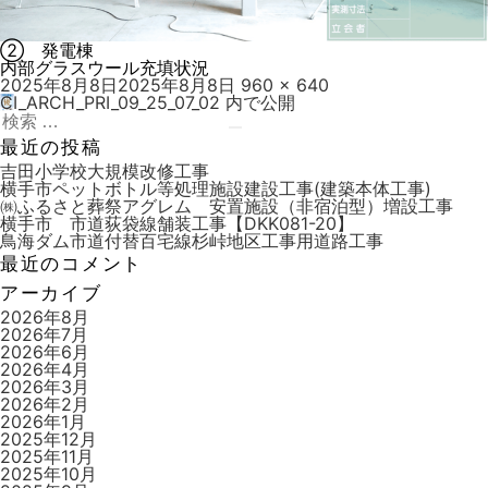
② 発電棟
内部グラスウール充填状況
投
フ
2025年8月8日
2025年8月8日
960 × 640
稿
ル
CI_ARCH_PRI_09_25_07_02
内で公開
投
日:
検
サ
稿
索:
検
イ
最近の投稿
索
ズ
ナ
吉田小学校大規模改修工事
横手市ペットボトル等処理施設建設工事(建築本体工事)
ビ
㈱ふるさと葬祭アグレム 安置施設（非宿泊型）増設工事
横手市 市道荻袋線舗装工事【DKK081-20】
ゲ
鳥海ダム市道付替百宅線杉峠地区工事用道路工事
ー
最近のコメント
シ
アーカイブ
ョ
2026年8月
2026年7月
ン
2026年6月
2026年4月
2026年3月
2026年2月
2026年1月
2025年12月
2025年11月
2025年10月