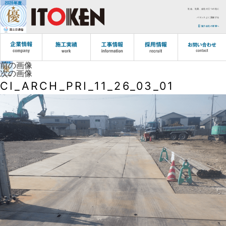
社会、社員、会社の三つの社に
バランスよく貢献する
協力会社の皆様へ
前の画像
次の画像
CI_ARCH_PRI_11_26_03_01