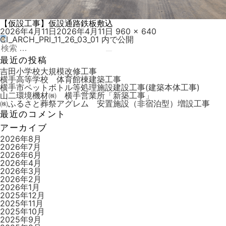
【仮設工事】仮設通路鉄板敷込
投
フ
2026年4月11日
2026年4月11日
960 × 640
稿
ル
CI_ARCH_PRI_11_26_03_01
内で公開
投
日:
検
サ
稿
索:
検
イ
最近の投稿
索
ズ
ナ
吉田小学校大規模改修工事
横手高等学校 体育館棟建築工事
ビ
横手市ペットボトル等処理施設建設工事(建築本体工事)
山二環境機材㈱ 横手営業所「新築工事」
ゲ
㈱ふるさと葬祭アグレム 安置施設（非宿泊型）増設工事
ー
最近のコメント
シ
アーカイブ
ョ
2026年8月
2026年7月
ン
2026年6月
2026年4月
2026年3月
2026年2月
2026年1月
2025年12月
2025年11月
2025年10月
2025年9月