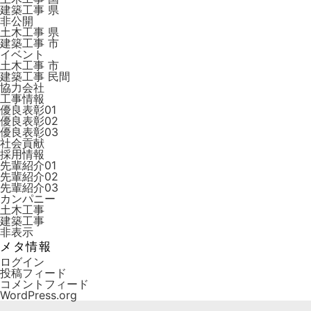
建築工事 県
非公開
土木工事 県
建築工事 市
イベント
土木工事 市
建築工事 ⺠間
協力会社
工事情報
優良表彰01
優良表彰02
優良表彰03
社会貢献
採用情報
先輩紹介01
先輩紹介02
先輩紹介03
カンパニー
土木工事
建築工事
非表示
メタ情報
ログイン
投稿フィード
コメントフィード
WordPress.org