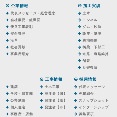
企業情報
施工実績
代表メッセージ・経営理念
土木
会社概要・組織図
トンネル
優良工事表彰
ダム・砂防
安全管理
護岸・築堤
沿革
農地整備
社会貢献
橋梁・下部工
事業所紹介
道路・道路維持
舗装
災害復旧
工事情報
採用情報
建築
土木工事
代表メッセージ
学校・保育園
発注者【国】
先輩紹介
公共施設
発注者【県】
スナップショット
個人住宅
発注者【市】
インターンシップ
事務所・店舗
募集要項