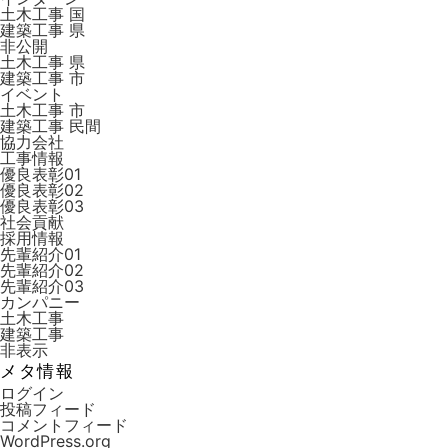
土木工事 国
建築工事 県
非公開
土木工事 県
建築工事 市
イベント
土木工事 市
建築工事 ⺠間
協力会社
工事情報
優良表彰01
優良表彰02
優良表彰03
社会貢献
採用情報
先輩紹介01
先輩紹介02
先輩紹介03
カンパニー
土木工事
建築工事
非表示
メタ情報
ログイン
投稿フィード
コメントフィード
WordPress.org