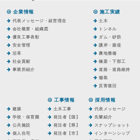
企業情報
施工実績
代表メッセージ・経営理念
土木
会社概要・組織図
トンネル
優良工事表彰
ダム・砂防
安全管理
護岸・築堤
沿革
農地整備
社会貢献
橋梁・下部工
事業所紹介
道路・道路維持
舗装
災害復旧
工事情報
採用情報
建築
土木工事
代表メッセージ
学校・保育園
発注者【国】
先輩紹介
公共施設
発注者【県】
スナップショット
個人住宅
発注者【市】
インターンシップ