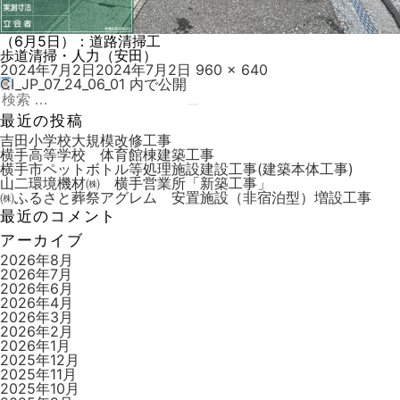
（6月5日）：道路清掃工
歩道清掃・人力（安田）
投
フ
2024年7月2日
2024年7月2日
960 × 640
稿
ル
CI_JP_07_24_06_01
内で公開
投
日:
検
サ
稿
索:
検
イ
最近の投稿
索
ズ
ナ
吉田小学校大規模改修工事
横手高等学校 体育館棟建築工事
ビ
横手市ペットボトル等処理施設建設工事(建築本体工事)
山二環境機材㈱ 横手営業所「新築工事」
ゲ
㈱ふるさと葬祭アグレム 安置施設（非宿泊型）増設工事
ー
最近のコメント
シ
アーカイブ
ョ
2026年8月
2026年7月
ン
2026年6月
2026年4月
2026年3月
2026年2月
2026年1月
2025年12月
2025年11月
2025年10月