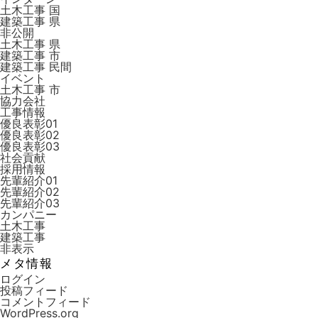
土木工事 国
建築工事 県
非公開
土木工事 県
建築工事 市
建築工事 ⺠間
イベント
土木工事 市
協力会社
工事情報
優良表彰01
優良表彰02
優良表彰03
社会貢献
採用情報
先輩紹介01
先輩紹介02
先輩紹介03
カンパニー
土木工事
建築工事
非表示
メタ情報
ログイン
投稿フィード
コメントフィード
WordPress.org