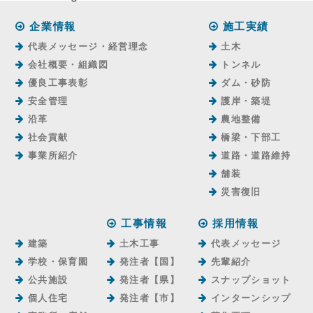
企業情報
施工実績
代表メッセージ・経営理念
土木
会社概要・組織図
トンネル
優良工事表彰
ダム・砂防
安全管理
護岸・築堤
沿革
農地整備
社会貢献
橋梁・下部工
事業所紹介
道路・道路維持
舗装
災害復旧
工事情報
採用情報
建築
土木工事
代表メッセージ
学校・保育園
発注者【国】
先輩紹介
公共施設
発注者【県】
スナップショット
個人住宅
発注者【市】
インターンシップ