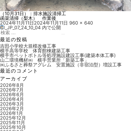
（10月31日）：排水施設清掃工
函渠清掃（梨木） 作業後
投
フ
2024年11月11日
2024年11月11日
960 × 640
稿
ル
CI_JP_07_24_10_04
内で公開
投
日:
検
サ
稿
索:
検
イ
最近の投稿
索
ズ
ナ
吉田小学校大規模改修工事
横手高等学校 体育館棟建築工事
ビ
横手市ペットボトル等処理施設建設工事(建築本体工事)
山二環境機材㈱ 横手営業所「新築工事」
ゲ
㈱ふるさと葬祭アグレム 安置施設（非宿泊型）増設工事
ー
最近のコメント
シ
アーカイブ
ョ
2026年8月
2026年7月
ン
2026年6月
2026年4月
2026年3月
2026年2月
2026年1月
2025年12月
2025年11月
2025年10月