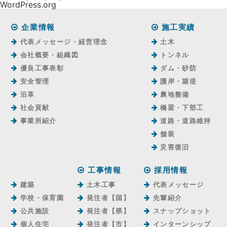
WordPress.org
企業情報
施工実績
代表メッセージ・経営理念
土木
会社概要・組織図
トンネル
優良工事表彰
ダム・砂防
安全管理
護岸・築堤
沿革
農地整備
社会貢献
橋梁・下部工
事業所紹介
道路・道路維持
舗装
災害復旧
工事情報
採用情報
建築
土木工事
代表メッセージ
学校・保育園
発注者【国】
先輩紹介
公共施設
発注者【県】
スナップショット
個人住宅
発注者【市】
インターンシップ