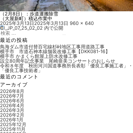
（2月8日）：歩道運搬除雪
（大屋新町）積込作業中
投
フ
2025年3月13日
2025年3月13日
960 × 640
稿
ル
CI_JP_07_25_02_02
内で公開
投
日:
検
サ
稿
索:
検
イ
最近の投稿
索
ズ
ナ
鳥海ダム市道付替百宅線杉峠地区工事用道路工事
横手市 市道石神本線舗装改修工事【DKK081-16】
ビ
横手市 かまくら館屋上防水改修工事
設立80周年記念事業 尾崎亜美コンサートのおしらせ
ゲ
令和８年度 秋田河川国道事務所長表彰「優良工事施工者」・
ー
「優良工事技術者」
最近のコメント
シ
アーカイブ
ョ
2026年8月
ン
2026年7月
2026年6月
2026年4月
2026年3月
2026年2月
2026年1月
2025年12月
2025年11月