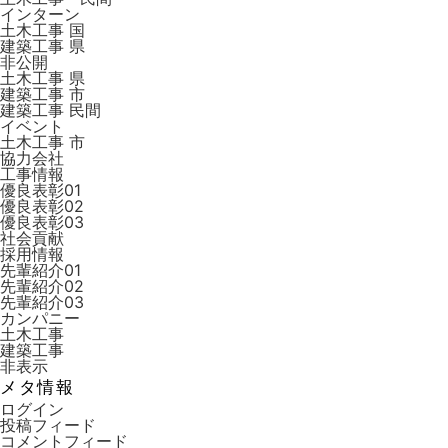
インターン
土木工事 国
建築工事 県
非公開
土木工事 県
建築工事 市
建築工事 ⺠間
イベント
土木工事 市
協力会社
工事情報
優良表彰01
優良表彰02
優良表彰03
社会貢献
採用情報
先輩紹介01
先輩紹介02
先輩紹介03
カンパニー
土木工事
建築工事
非表示
メタ情報
ログイン
投稿フィード
コメントフィード