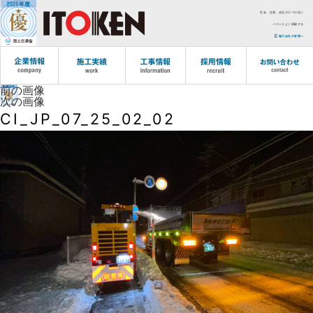
社会、社員、会社の三つの社に
バランスよく貢献する
協力会社の皆様へ
前の画像
次の画像
CI_JP_07_25_02_02