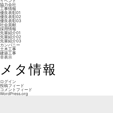
イベント
協力会社
工事情報
優良表彰01
優良表彰02
優良表彰03
社会貢献
採用情報
先輩紹介01
先輩紹介02
先輩紹介03
カンパニー
土木工事
建築工事
非表示
メタ情報
ログイン
投稿フィード
コメントフィード
WordPress.org