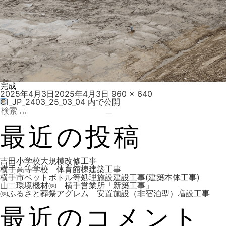
完成
投
フ
2025年4月3日
2025年4月3日
960 × 640
稿
ル
CI_JP_2403_25_03_04
内で公開
投
日:
検
サ
索:
検
イ
索
ズ
最近の投稿
稿
吉田小学校大規模改修工事
横手高等学校 体育館棟建築工事
横手市ペットボトル等処理施設建設工事(建築本体工事)
山二環境機材㈱ 横手営業所「新築工事」
ナ
㈱ふるさと葬祭アグレム 安置施設（非宿泊型）増設工事
最近のコメント