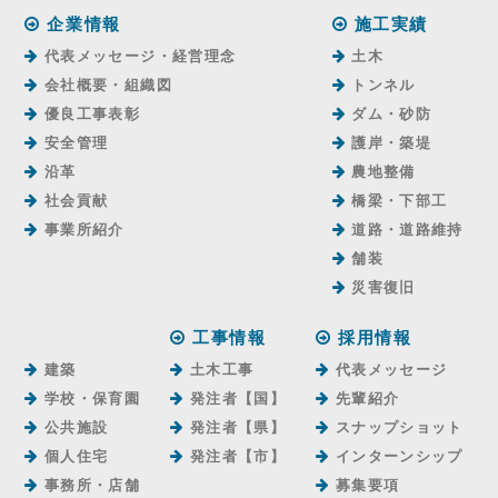
企業情報
施工実績
代表メッセージ・経営理念
土木
会社概要・組織図
トンネル
優良工事表彰
ダム・砂防
安全管理
護岸・築堤
沿革
農地整備
社会貢献
橋梁・下部工
事業所紹介
道路・道路維持
舗装
災害復旧
工事情報
採用情報
建築
土木工事
代表メッセージ
学校・保育園
発注者【国】
先輩紹介
公共施設
発注者【県】
スナップショット
個人住宅
発注者【市】
インターンシップ
事務所・店舗
募集要項