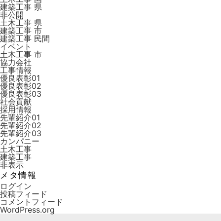
建築工事 県
非公開
土木工事 県
建築工事 市
建築工事 ⺠間
イベント
土木工事 市
協力会社
工事情報
優良表彰01
優良表彰02
優良表彰03
社会貢献
採用情報
先輩紹介01
先輩紹介02
先輩紹介03
カンパニー
土木工事
建築工事
非表示
メタ情報
ログイン
投稿フィード
コメントフィード
WordPress.org