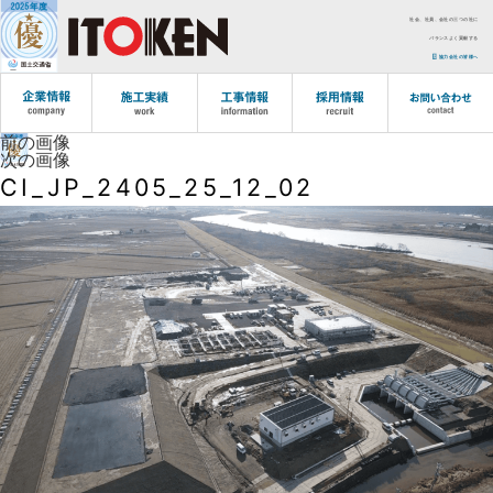
社会、社員、会社の三つの社に
バランスよく貢献する
協力会社の皆様へ
前の画像
次の画像
CI_JP_2405_25_12_02