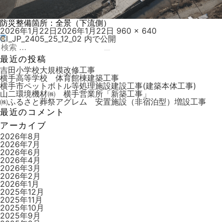
防災整備箇所：全景（下流側）
投
フ
2026年1月22日
2026年1月22日
960 × 640
稿
ル
CI_JP_2405_25_12_02
内で公開
投
日:
検
サ
稿
索:
検
イ
最近の投稿
索
ズ
ナ
吉田小学校大規模改修工事
横手高等学校 体育館棟建築工事
ビ
横手市ペットボトル等処理施設建設工事(建築本体工事)
山二環境機材㈱ 横手営業所「新築工事」
ゲ
㈱ふるさと葬祭アグレム 安置施設（非宿泊型）増設工事
ー
最近のコメント
シ
アーカイブ
ョ
2026年8月
2026年7月
ン
2026年6月
2026年4月
2026年3月
2026年2月
2026年1月
2025年12月
2025年11月
2025年10月
2025年9月