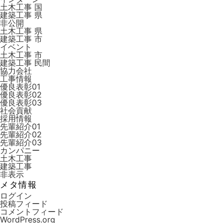
土木工事 国
建築工事 県
非公開
土木工事 県
建築工事 市
イベント
土木工事 市
建築工事 ⺠間
協力会社
工事情報
優良表彰01
優良表彰02
優良表彰03
社会貢献
採用情報
先輩紹介01
先輩紹介02
先輩紹介03
カンパニー
土木工事
建築工事
非表示
メタ情報
ログイン
投稿フィード
コメントフィード
WordPress.org