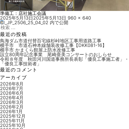
準備工：店社施工会議
投
フ
2025年5月13日
2025年5月13日
960 × 640
稿
ル
CI_JP_2506_25_04_02
内で公開
投
日:
検
サ
稿
索:
検
イ
最近の投稿
索
ズ
ナ
鳥海ダム市道付替百宅線杉峠地区工事用道路工事
横手市 市道石神本線舗装改修工事【DKK081-16】
ビ
横手市 かまくら館屋上防水改修工事
設立80周年記念事業 尾崎亜美コンサートのおしらせ
ゲ
令和８年度 秋田河川国道事務所長表彰「優良工事施工者」・
ー
「優良工事技術者」
最近のコメント
シ
アーカイブ
ョ
2026年8月
ン
2026年7月
2026年6月
2026年4月
2026年3月
2026年2月
2026年1月
2025年12月
2025年11月
2025年10月