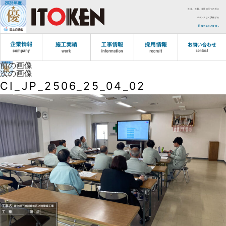
社会、社員、会社の三つの社に
バランスよく貢献する
協力会社の皆様へ
前の画像
次の画像
CI_JP_2506_25_04_02