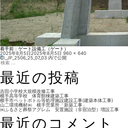
着手前：ゲート設備工（ゲート）
投
フ
2025年8月5日
2025年8月5日
960 × 640
稿
ル
CI_JP_2506_25_07_03
内で公開
投
日:
検
サ
索:
検
イ
索
ズ
最近の投稿
稿
吉田小学校大規模改修工事
横手高等学校 体育館棟建築工事
横手市ペットボトル等処理施設建設工事(建築本体工事)
山二環境機材㈱ 横手営業所「新築工事」
ナ
㈱ふるさと葬祭アグレム 安置施設（非宿泊型）増設工事
最近のコメント