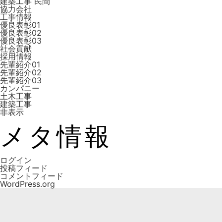
建築工事 ⺠間
協力会社
工事情報
優良表彰01
優良表彰02
優良表彰03
社会貢献
採用情報
先輩紹介01
先輩紹介02
先輩紹介03
カンパニー
土木工事
建築工事
非表示
メタ情報
ログイン
投稿フィード
コメントフィード
WordPress.org