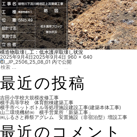
構造物取壊し工：低水護岸取壊し状況
投
フ
2025年9月4日
2025年9月4日
960 × 640
稿
ル
CI_JP_2506_25_08_01
内で公開
投
日:
検
サ
索:
検
イ
索
ズ
最近の投稿
稿
吉田小学校大規模改修工事
横手高等学校 体育館棟建築工事
横手市ペットボトル等処理施設建設工事(建築本体工事)
山二環境機材㈱ 横手営業所「新築工事」
ナ
㈱ふるさと葬祭アグレム 安置施設（非宿泊型）増設工事
最近のコメント