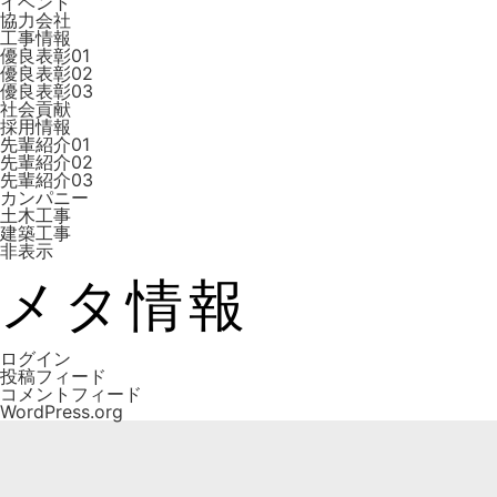
イベント
協力会社
工事情報
優良表彰01
優良表彰02
優良表彰03
社会貢献
採用情報
先輩紹介01
先輩紹介02
先輩紹介03
カンパニー
土木工事
建築工事
非表示
メタ情報
ログイン
投稿フィード
コメントフィード
WordPress.org