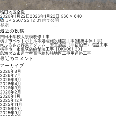
増田地区空撮
投
フ
2026年1月22日
2026年1月22日
960 × 640
稿
ル
CI_JP_2507_25_12_01
内で公開
投
日:
検
サ
稿
索:
検
イ
最近の投稿
索
ズ
ナ
吉田小学校大規模改修工事
横手市ペットボトル等処理施設建設工事(建築本体工事)
ビ
㈱ふるさと葬祭アグレム 安置施設（非宿泊型）増設工事
横手市 市道荻袋線舗装工事【DKK081-20】
ゲ
鳥海ダム市道付替百宅線杉峠地区工事用道路工事
ー
最近のコメント
シ
アーカイブ
ョ
2026年8月
2026年7月
ン
2026年6月
2026年4月
2026年3月
2026年2月
2026年1月
2025年12月
2025年11月
2025年10月
2025年9月