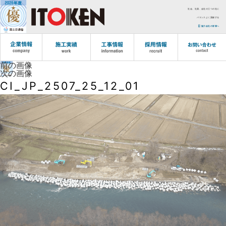
社会、社員、会社の三つの社に
バランスよく貢献する
協力会社の皆様へ
前の画像
次の画像
CI_JP_2507_25_12_01