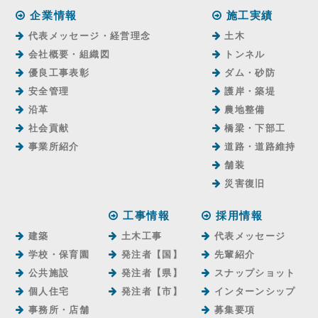
企業情報
施工実績
代表メッセージ・経営理念
土木
会社概要・組織図
トンネル
優良工事表彰
ダム・砂防
安全管理
護岸・築堤
沿革
農地整備
社会貢献
橋梁・下部工
事業所紹介
道路・道路維持
舗装
災害復旧
工事情報
採用情報
建築
土木工事
代表メッセージ
学校・保育園
発注者【国】
先輩紹介
公共施設
発注者【県】
スナップショット
個人住宅
発注者【市】
インターンシップ
事務所・店舗
募集要項