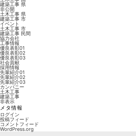
建築工事 県
非公開
土木工事 県
建築工事 市
イベント
土木工事 市
建築工事 ⺠間
協力会社
工事情報
優良表彰01
優良表彰02
優良表彰03
社会貢献
採用情報
先輩紹介01
先輩紹介02
先輩紹介03
カンパニー
土木工事
建築工事
非表示
メタ情報
ログイン
投稿フィード
コメントフィード
WordPress.org