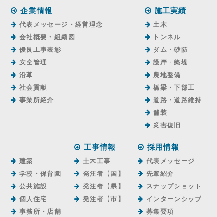
企業情報
施工実績
代表メッセージ・経営理念
土木
会社概要・組織図
トンネル
優良工事表彰
ダム・砂防
安全管理
護岸・築堤
沿革
農地整備
社会貢献
橋梁・下部工
事業所紹介
道路・道路維持
舗装
災害復旧
工事情報
採用情報
建築
土木工事
代表メッセージ
学校・保育園
発注者【国】
先輩紹介
公共施設
発注者【県】
スナップショット
個人住宅
発注者【市】
インターンシップ
事務所・店舗
募集要項