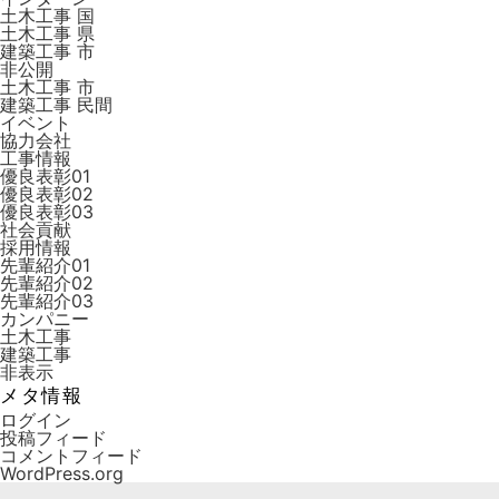
土木工事 国
土木工事 県
建築工事 市
非公開
土木工事 市
建築工事 ⺠間
イベント
協力会社
工事情報
優良表彰01
優良表彰02
優良表彰03
社会貢献
採用情報
先輩紹介01
先輩紹介02
先輩紹介03
カンパニー
土木工事
建築工事
非表示
メタ情報
ログイン
投稿フィード
コメントフィード
WordPress.org