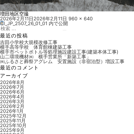
増田地区空撮
投
フ
2026年2月11日
2026年2月11日
960 × 640
稿
ル
CI_JP_2507_26_01_01
内で公開
投
日:
検
サ
稿
索:
検
イ
最近の投稿
索
ズ
ナ
吉田小学校大規模改修工事
横手高等学校 体育館棟建築工事
ビ
横手市ペットボトル等処理施設建設工事(建築本体工事)
山二環境機材㈱ 横手営業所「新築工事」
ゲ
㈱ふるさと葬祭アグレム 安置施設（非宿泊型）増設工事
ー
最近のコメント
シ
アーカイブ
ョ
2026年8月
2026年7月
ン
2026年6月
2026年4月
2026年3月
2026年2月
2026年1月
2025年12月
2025年11月
2025年10月
2025年9月