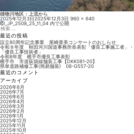
雄物川地区：上流から
投
フ
2025年12月3日
2025年12月3日
960 × 640
稿
ル
CI_JP_2508_25_11_04
内で公開
投
日:
検
サ
稿
索:
検
イ
最近の投稿
索
ズ
ナ
設立80周年記念事業 尾崎亜美コンサートのおしらせ
令和８年度 秋田河川国道事務所長表彰「優良工事施工者」・
ビ
「優良工事技術者」
令和8年度 横手市優良工事表彰
ゲ
横手市 市道荻袋線舗装工事【DKK081-20】
ー
県単道路補修工事(簡易舗装) 08-G557-20
最近のコメント
シ
アーカイブ
ョ
2026年8月
ン
2026年7月
2026年6月
2026年4月
2026年3月
2026年2月
2026年1月
2025年12月
2025年11月
2025年10月