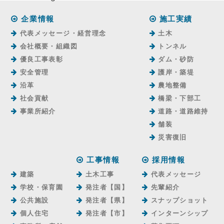
企業情報
施工実績
代表メッセージ・経営理念
土木
会社概要・組織図
トンネル
優良工事表彰
ダム・砂防
安全管理
護岸・築堤
沿革
農地整備
社会貢献
橋梁・下部工
事業所紹介
道路・道路維持
舗装
災害復旧
工事情報
採用情報
建築
土木工事
代表メッセージ
学校・保育園
発注者【国】
先輩紹介
公共施設
発注者【県】
スナップショット
個人住宅
発注者【市】
インターンシップ