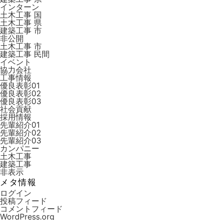
インターン
土木工事 国
土木工事 県
建築工事 市
非公開
土木工事 市
建築工事 ⺠間
イベント
協力会社
工事情報
優良表彰01
優良表彰02
優良表彰03
社会貢献
採用情報
先輩紹介01
先輩紹介02
先輩紹介03
カンパニー
土木工事
建築工事
非表示
メタ情報
ログイン
投稿フィード
コメントフィード
WordPress.org