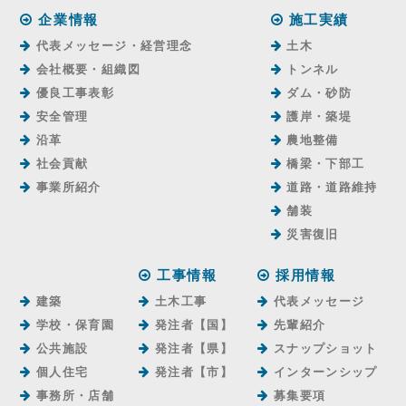
企業情報
施工実績
代表メッセージ・経営理念
土木
会社概要・組織図
トンネル
優良工事表彰
ダム・砂防
安全管理
護岸・築堤
沿革
農地整備
社会貢献
橋梁・下部工
事業所紹介
道路・道路維持
舗装
災害復旧
工事情報
採用情報
建築
土木工事
代表メッセージ
学校・保育園
発注者【国】
先輩紹介
公共施設
発注者【県】
スナップショット
個人住宅
発注者【市】
インターンシップ
事務所・店舗
募集要項