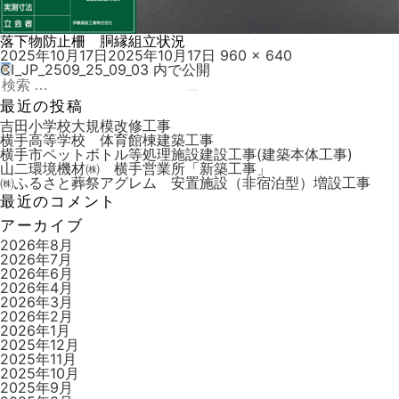
落下物防止柵 胴縁組立状況
投
フ
2025年10月17日
2025年10月17日
960 × 640
稿
ル
CI_JP_2509_25_09_03
内で公開
投
日:
検
サ
稿
索:
検
イ
最近の投稿
索
ズ
ナ
吉田小学校大規模改修工事
横手高等学校 体育館棟建築工事
ビ
横手市ペットボトル等処理施設建設工事(建築本体工事)
山二環境機材㈱ 横手営業所「新築工事」
ゲ
㈱ふるさと葬祭アグレム 安置施設（非宿泊型）増設工事
ー
最近のコメント
シ
アーカイブ
ョ
2026年8月
2026年7月
ン
2026年6月
2026年4月
2026年3月
2026年2月
2026年1月
2025年12月
2025年11月
2025年10月
2025年9月