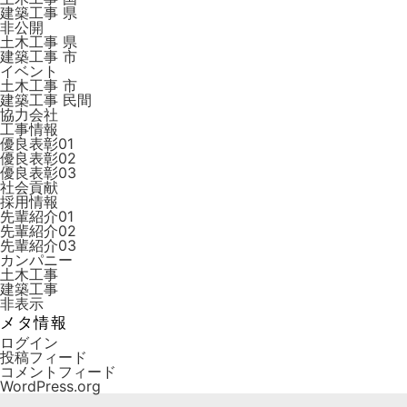
建築工事 県
非公開
土木工事 県
建築工事 市
イベント
土木工事 市
建築工事 ⺠間
協力会社
工事情報
優良表彰01
優良表彰02
優良表彰03
社会貢献
採用情報
先輩紹介01
先輩紹介02
先輩紹介03
カンパニー
土木工事
建築工事
非表示
メタ情報
ログイン
投稿フィード
コメントフィード
WordPress.org