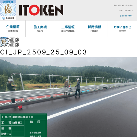
社会、社員、会社の三つの社に
バランスよく貢献する
協力会社の皆様へ
前の画像
次の画像
CI_JP_2509_25_09_03