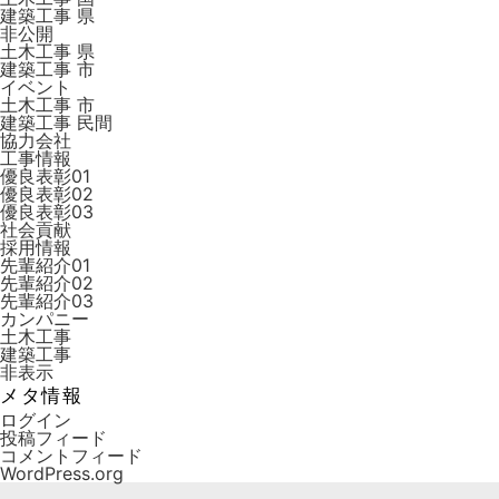
建築工事 県
非公開
土木工事 県
建築工事 市
イベント
土木工事 市
建築工事 ⺠間
協力会社
工事情報
優良表彰01
優良表彰02
優良表彰03
社会貢献
採用情報
先輩紹介01
先輩紹介02
先輩紹介03
カンパニー
土木工事
建築工事
非表示
メタ情報
ログイン
投稿フィード
コメントフィード
WordPress.org