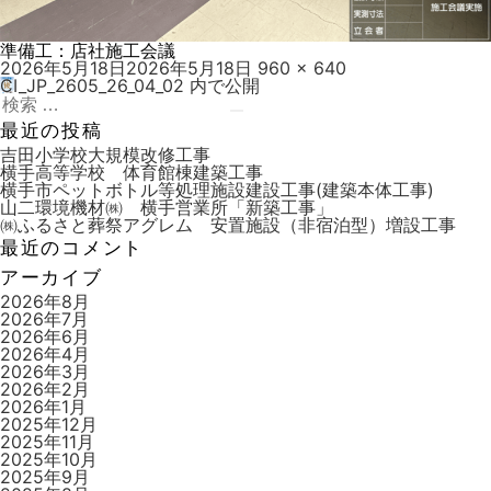
準備工：店社施工会議
投
フ
2026年5月18日
2026年5月18日
960 × 640
稿
ル
CI_JP_2605_26_04_02
内で公開
投
日:
検
サ
稿
索:
検
イ
最近の投稿
索
ズ
ナ
吉田小学校大規模改修工事
横手高等学校 体育館棟建築工事
ビ
横手市ペットボトル等処理施設建設工事(建築本体工事)
山二環境機材㈱ 横手営業所「新築工事」
ゲ
㈱ふるさと葬祭アグレム 安置施設（非宿泊型）増設工事
ー
最近のコメント
シ
アーカイブ
ョ
2026年8月
2026年7月
ン
2026年6月
2026年4月
2026年3月
2026年2月
2026年1月
2025年12月
2025年11月
2025年10月
2025年9月