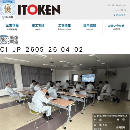
社会、社員、会社の三つの社に
バランスよく貢献する
協力会社の皆様へ
前の画像
次の画像
CI_JP_2605_26_04_02