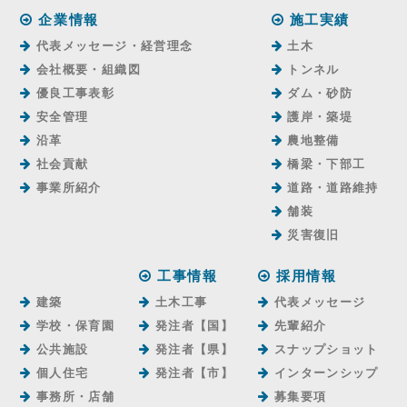
企業情報
施工実績
代表メッセージ・経営理念
土木
会社概要・組織図
トンネル
優良工事表彰
ダム・砂防
安全管理
護岸・築堤
沿革
農地整備
社会貢献
橋梁・下部工
事業所紹介
道路・道路維持
舗装
災害復旧
工事情報
採用情報
建築
土木工事
代表メッセージ
学校・保育園
発注者【国】
先輩紹介
公共施設
発注者【県】
スナップショット
個人住宅
発注者【市】
インターンシップ
事務所・店舗
募集要項