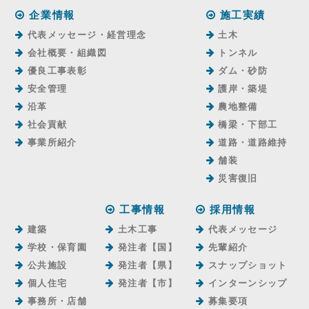
企業情報
施工実績
代表メッセージ・経営理念
土木
会社概要・組織図
トンネル
優良工事表彰
ダム・砂防
安全管理
護岸・築堤
沿革
農地整備
社会貢献
橋梁・下部工
事業所紹介
道路・道路維持
舗装
災害復旧
工事情報
採用情報
建築
土木工事
代表メッセージ
学校・保育園
発注者【国】
先輩紹介
公共施設
発注者【県】
スナップショット
個人住宅
発注者【市】
インターンシップ
事務所・店舗
募集要項