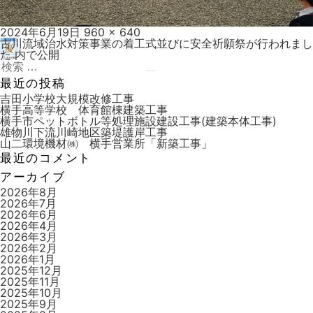
投
フ
2024年6月19日
960 × 640
稿
ル
古川流域治水対策事業の着工式並びに安全祈願祭が行われまし
投
日:
サ
た
内で公開
稿
検
イ
索:
ズ
検
最近の投稿
ナ
索
吉田小学校大規模改修工事
ビ
横手高等学校 体育館棟建築工事
横手市ペットボトル等処理施設建設工事(建築本体工事)
ゲ
雄物川下流川崎地区築堤護岸工事
ー
山二環境機材㈱ 横手営業所「新築工事」
最近のコメント
シ
アーカイブ
ョ
2026年8月
ン
2026年7月
2026年6月
2026年4月
2026年3月
2026年2月
2026年1月
2025年12月
2025年11月
2025年10月
2025年9月