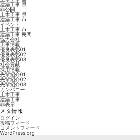
建築工事 県
非公開
土木工事 県
建築工事 市
イベント
土木工事 市
建築工事 ⺠間
協力会社
工事情報
優良表彰01
優良表彰02
優良表彰03
社会貢献
採用情報
先輩紹介01
先輩紹介02
先輩紹介03
カンパニー
土木工事
建築工事
非表示
メタ情報
ログイン
投稿フィード
コメントフィード
WordPress.org