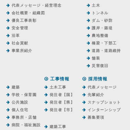
代表メッセージ・経営理念
土木
会社概要・組織図
トンネル
優良工事表彰
ダム・砂防
安全管理
護岸・築堤
沿革
農地整備
社会貢献
橋梁・下部工
事業所紹介
道路・道路維持
舗装
災害復旧
工事情報
採用情報
建築
土木工事
代表メッセージ
学校・保育園
発注者【国】
先輩紹介
公共施設
発注者【県】
スナップショット
個人住宅
発注者【市】
インターンシップ
事務所・店舗
募集要項
病院・福祉施設
建築工事