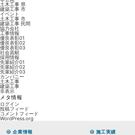
土木工事 県
建築工事 市
イベント
土木工事 市
建築工事 ⺠間
協力会社
工事情報
優良表彰01
優良表彰02
優良表彰03
社会貢献
採用情報
先輩紹介01
先輩紹介02
先輩紹介03
カンパニー
土木工事
建築工事
非表示
メタ情報
ログイン
投稿フィード
コメントフィード
WordPress.org
企業情報
施工実績