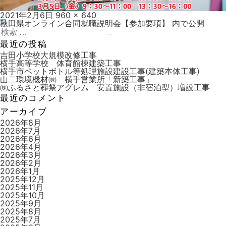
投
フ
2021年2月6日
960 × 640
稿
ル
秋田県オンライン合同就職説明会【参加要項】
内で公開
投
日:
検
サ
稿
索:
イ
検
最近の投稿
ズ
索
ナ
吉田小学校大規模改修工事
横手高等学校 体育館棟建築工事
ビ
横手市ペットボトル等処理施設建設工事(建築本体工事)
山二環境機材㈱ 横手営業所「新築工事」
ゲ
㈱ふるさと葬祭アグレム 安置施設（非宿泊型）増設工事
ー
最近のコメント
シ
アーカイブ
ョ
2026年8月
2026年7月
ン
2026年6月
2026年4月
2026年3月
2026年2月
2026年1月
2025年12月
2025年11月
2025年10月
2025年9月
2025年8月
2025年7月